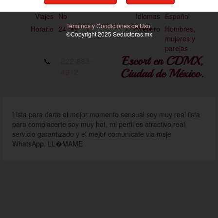
Tez
Clara
Ojos
Café
Viajes
No
Idiomas
Español
Términos y Condiciones de Uso.
Horario
24 hrs
Prefiero
Hombres,
©Copyright 2025
Seductoras
.mx
mujeres y
parejas
Escort en CDMX,
📞
222-883-
4912
Ciudad de México.
Lista para darte el mejor momento sensual soy muy real lista
para complacerte soy muy hot, mi perfil es atractivo real
servicio garantizado y el mejor comunícate via msje
WhatsApp. LL�MAME