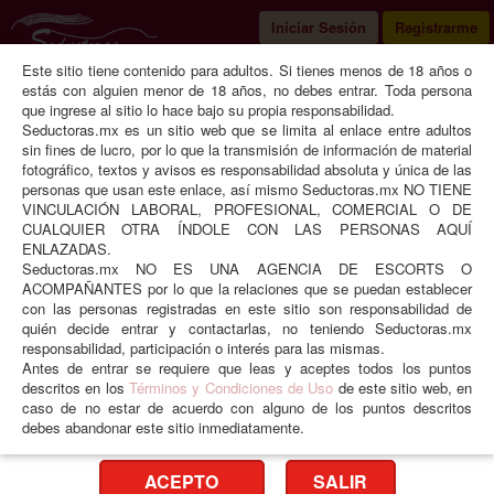
Iniciar Sesión
Registrarme
Este sitio tiene contenido para adultos. Si tienes menos de 18 años o
Seductoras
Ciudad de México
CDMX
estás con alguien menor de 18 años, no debes entrar. Toda persona
que ingrese al sitio lo hace bajo su propia responsabilidad.
Seductoras.mx es un sitio web que se limita al enlace entre adultos
sin fines de lucro, por lo que la transmisión de información de material
fotográfico, textos y avisos es responsabilidad absoluta y única de las
Weritabonita
personas que usan este enlace, así mismo Seductoras.mx NO TIENE
VINCULACIÓN LABORAL, PROFESIONAL, COMERCIAL O DE
CUALQUIER OTRA ÍNDOLE CON LAS PERSONAS AQUÍ
ENLAZADAS.
Seductoras.mx NO ES UNA AGENCIA DE ESCORTS O
ACOMPAÑANTES por lo que la relaciones que se puedan establecer
con las personas registradas en este sitio son responsabilidad de
quién decide entrar y contactarlas, no teniendo Seductoras.mx
responsabilidad, participación o interés para las mismas.
Antes de entrar se requiere que leas y aceptes todos los puntos
❮
❯
descritos en los
Términos y Condiciones de Uso
de este sitio web, en
caso de no estar de acuerdo con alguno de los puntos descritos
debes abandonar este sitio inmediatamente.
Edad
26 años
Peso
50 kgs
Estatura
1.60 mts
Medidas
90-64-90
ACEPTO
SALIR