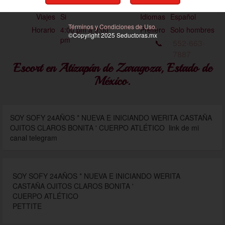
Tez
Clara
Ojos
Café
Viajes
Si
Idiomas
Español
Términos y Condiciones de Uso.
Horario
4:00 pm a 9:00
Prefiero
Solo hombres
©Copyright 2025
Seductoras
.mx
pm
📞
552-663-
7887
Escort en Atizapán de Zaragoza, Estado de
México.
SOY SOFY 24AÑOS * NUEVA E INICIANDO WERITA CASTAÑA
OJITOS CLAROS BONITA ' CUERPO ATLÉTICO link de mi
canal telegram
SOY SOFY 24AÑOS * NUEVA E INICIANDO WERITA
CASTAÑA OJITOS CLAROS BONITA '
CUERPO ATLÉTICO
PETTITE