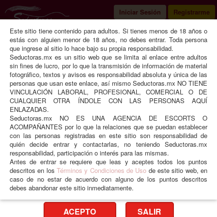
Iniciar Sesión
Registrarme
Este sitio tiene contenido para adultos. Si tienes menos de 18 años o
Seductoras
Estado de México
Atizapán de Zaragoza
estás con alguien menor de 18 años, no debes entrar. Toda persona
que ingrese al sitio lo hace bajo su propia responsabilidad.
Seductoras.mx es un sitio web que se limita al enlace entre adultos
sin fines de lucro, por lo que la transmisión de información de material
fotográfico, textos y avisos es responsabilidad absoluta y única de las
Sofi Chiquis
personas que usan este enlace, así mismo Seductoras.mx NO TIENE
VINCULACIÓN LABORAL, PROFESIONAL, COMERCIAL O DE
CUALQUIER OTRA ÍNDOLE CON LAS PERSONAS AQUÍ
ENLAZADAS.
Seductoras.mx NO ES UNA AGENCIA DE ESCORTS O
ACOMPAÑANTES por lo que la relaciones que se puedan establecer
con las personas registradas en este sitio son responsabilidad de
quién decide entrar y contactarlas, no teniendo Seductoras.mx
responsabilidad, participación o interés para las mismas.
Antes de entrar se requiere que leas y aceptes todos los puntos
❮
❯
descritos en los
Términos y Condiciones de Uso
de este sitio web, en
caso de no estar de acuerdo con alguno de los puntos descritos
debes abandonar este sitio inmediatamente.
Edad
30 años
Peso
49 kgs
Estatura
1.50 mts
Medidas
70-66-98
ACEPTO
SALIR