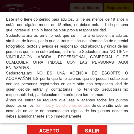
Iniciar Sesión
Registrarme
Este sitio tiene contenido para adultos. Si tienes menos de 18 años o
Seductoras
Guerrero
Acapulco
estás con alguien menor de 18 años, no debes entrar. Toda persona
que ingrese al sitio lo hace bajo su propia responsabilidad.
Seductoras.mx es un sitio web que se limita al enlace entre adultos
sin fines de lucro, por lo que la transmisión de información de material
fotográfico, textos y avisos es responsabilidad absoluta y única de las
Renata Lari
personas que usan este enlace, así mismo Seductoras.mx NO TIENE
VINCULACIÓN LABORAL, PROFESIONAL, COMERCIAL O DE
CUALQUIER OTRA ÍNDOLE CON LAS PERSONAS AQUÍ
ENLAZADAS.
Seductoras.mx NO ES UNA AGENCIA DE ESCORTS O
ACOMPAÑANTES por lo que la relaciones que se puedan establecer
con las personas registradas en este sitio son responsabilidad de
quién decide entrar y contactarlas, no teniendo Seductoras.mx
responsabilidad, participación o interés para las mismas.
Antes de entrar se requiere que leas y aceptes todos los puntos
descritos en los
Términos y Condiciones de Uso
de este sitio web, en
❮
❯
caso de no estar de acuerdo con alguno de los puntos descritos
debes abandonar este sitio inmediatamente.
Edad
28 años
Peso
75 kgs
ACEPTO
SALIR