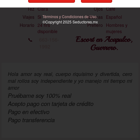
Estatura
1.70 mts
Medidas
100-90-115
Tez
Clara
Ojos
Café
Términos y Condiciones de Uso.
Viajes
Si
Idiomas
Español
©Copyright 2025
Seductoras
.mx
Horario
24 hrs
Prefiero
Hombres y
disponible
mujeres
Escort en Acapulco,
📞
663-156-
1992
Guerrero.
Hola amor soy real, cuerpo riquísimo y divertida, cero
mal rollos soy independiente y yo manejo mi tiempo
mi
amor
Pruébame soy 100% real
Acepto pago con tarjeta de crédito
Pago en efectivo
Pago transferencia