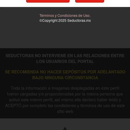
Términos y Condiciones de Uso.
©Copyright 2025
Seductoras
.mx
SEDUCTORAS NO INTERVIENE EN LAS RELACIONES ENTRE
LOS USUARIOS DEL PORTAL
SE RECOMIENDA NO HACER DEPÓSITOS POR ADELANTADO
BAJO NINGUNA CIRCUNSTANCIA
Toda la información e imagenes desplegadas en este perfil
fueron cargadas y/o proporcionadas por la misma persona que
activó este mismo perfil, así mismo ella declaró haber leído y
ACEPTÓ por completo las condiciones y términos de uso de este
sitio web