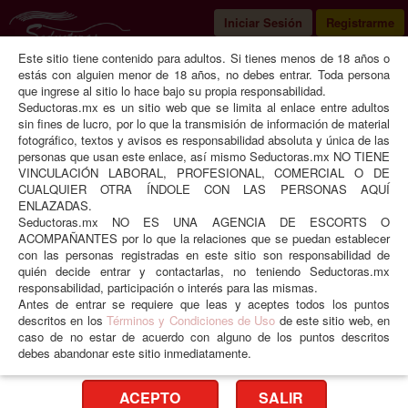
Iniciar Sesión
Registrarme
Este sitio tiene contenido para adultos. Si tienes menos de 18 años o
Seductoras
Morelos
Cuernavaca
estás con alguien menor de 18 años, no debes entrar. Toda persona
que ingrese al sitio lo hace bajo su propia responsabilidad.
Seductoras.mx es un sitio web que se limita al enlace entre adultos
sin fines de lucro, por lo que la transmisión de información de material
fotográfico, textos y avisos es responsabilidad absoluta y única de las
Jezz
❮
❯
personas que usan este enlace, así mismo Seductoras.mx NO TIENE
VINCULACIÓN LABORAL, PROFESIONAL, COMERCIAL O DE
CUALQUIER OTRA ÍNDOLE CON LAS PERSONAS AQUÍ
Edad
25 años
Peso
60 kgs
ENLAZADAS.
Seductoras.mx NO ES UNA AGENCIA DE ESCORTS O
Estatura
1.50 mts
Medidas
44-44-50
ACOMPAÑANTES por lo que la relaciones que se puedan establecer
Tez
Clara
Ojos
Café
con las personas registradas en este sitio son responsabilidad de
Viajes
No
Idiomas
Español
quién decide entrar y contactarlas, no teniendo Seductoras.mx
responsabilidad, participación o interés para las mismas.
Horario
12 am a 7pm
Prefiero
Solo hombres
Antes de entrar se requiere que leas y aceptes todos los puntos
Escort en Cuernavaca,
📞
777-191-
descritos en los
Términos y Condiciones de Uso
de este sitio web, en
caso de no estar de acuerdo con alguno de los puntos descritos
9361
Morelos.
debes abandonar este sitio inmediatamente.
ACEPTO
SALIR