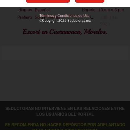
Ojos
Oscuros
Viajes
No
Idiomas
Español
Horario
10 am a 6 pm
Términos y Condiciones de Uso.
📞
735-144-
Prefiero
Solo hombres
©Copyright 2025
Seductoras
.mx
5031
Escort en Cuernavaca, Morelos.
SEDUCTORAS NO INTERVIENE EN LAS RELACIONES ENTRE
LOS USUARIOS DEL PORTAL
SE RECOMIENDA NO HACER DEPÓSITOS POR ADELANTADO