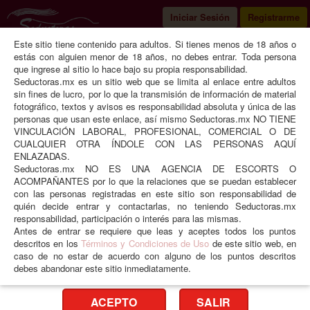
Iniciar Sesión
Registrarme
Este sitio tiene contenido para adultos. Si tienes menos de 18 años o
Seductoras
Morelos
Cuernavaca
estás con alguien menor de 18 años, no debes entrar. Toda persona
que ingrese al sitio lo hace bajo su propia responsabilidad.
Seductoras.mx es un sitio web que se limita al enlace entre adultos
sin fines de lucro, por lo que la transmisión de información de material
fotográfico, textos y avisos es responsabilidad absoluta y única de las
Lei
personas que usan este enlace, así mismo Seductoras.mx NO TIENE
VINCULACIÓN LABORAL, PROFESIONAL, COMERCIAL O DE
CUALQUIER OTRA ÍNDOLE CON LAS PERSONAS AQUÍ
ENLAZADAS.
Seductoras.mx NO ES UNA AGENCIA DE ESCORTS O
ACOMPAÑANTES por lo que la relaciones que se puedan establecer
con las personas registradas en este sitio son responsabilidad de
quién decide entrar y contactarlas, no teniendo Seductoras.mx
responsabilidad, participación o interés para las mismas.
Antes de entrar se requiere que leas y aceptes todos los puntos
❮
❯
descritos en los
Términos y Condiciones de Uso
de este sitio web, en
caso de no estar de acuerdo con alguno de los puntos descritos
debes abandonar este sitio inmediatamente.
Edad
24 años
Peso
54 kgs
Estatura
1.58 mts
Tez
Morena clara
ACEPTO
SALIR