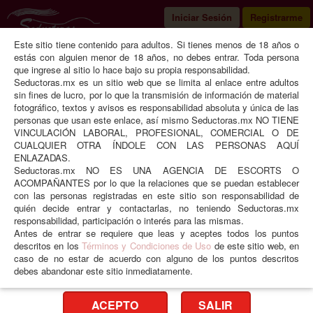
Iniciar Sesión
Registrarme
Este sitio tiene contenido para adultos. Si tienes menos de 18 años o
Seductoras
Morelos
Cuernavaca
estás con alguien menor de 18 años, no debes entrar. Toda persona
que ingrese al sitio lo hace bajo su propia responsabilidad.
Seductoras.mx es un sitio web que se limita al enlace entre adultos
sin fines de lucro, por lo que la transmisión de información de material
fotográfico, textos y avisos es responsabilidad absoluta y única de las
Tiffany Vip
personas que usan este enlace, así mismo Seductoras.mx NO TIENE
VINCULACIÓN LABORAL, PROFESIONAL, COMERCIAL O DE
CUALQUIER OTRA ÍNDOLE CON LAS PERSONAS AQUÍ
ENLAZADAS.
Seductoras.mx NO ES UNA AGENCIA DE ESCORTS O
ACOMPAÑANTES por lo que la relaciones que se puedan establecer
con las personas registradas en este sitio son responsabilidad de
quién decide entrar y contactarlas, no teniendo Seductoras.mx
responsabilidad, participación o interés para las mismas.
Antes de entrar se requiere que leas y aceptes todos los puntos
descritos en los
Términos y Condiciones de Uso
de este sitio web, en
❮
❯
caso de no estar de acuerdo con alguno de los puntos descritos
debes abandonar este sitio inmediatamente.
Edad
22 años
Peso
60 kgs
ACEPTO
SALIR