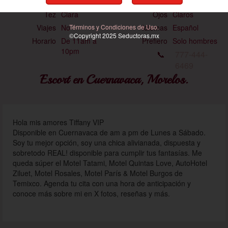
Estatura
1.55 mts
Medidas
105-50-85
Tez
Clara
Ojos
Claros
Términos y Condiciones de Uso.
Viajes
No
Idiomas
Español
©Copyright 2025
Seductoras
.mx
Horario
De 11am a
Prefiero
Solo hombres
10pm
📞
777-444-
6469
Escort en Cuernavaca, Morelos.
Hola mis amores Tiffany VIP
Disponible en Cuernavaca de am a pm de Lunes a Sábado.
Soy tu mejor opción, soy una chica alivianada, dispuesta y
sobretodo REAL! disponible para cumplir tus fantasías. Me
queda súper el Motel Tatami, Motel Quintas Love, AutoHotel
Ziluet, Motel Rosales, Motel París & Motel Burgos de
Temixco. Agenda tu cita con una hora de anticipación y
conoce más sobre mi en X fotos, reseñas y más.